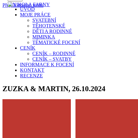
Přejít k obsahu webu
ÚVOD
MOJE PRÁCE
SVATEBNÍ
TĚHOTENSKÉ
DĚTI A RODINNÉ
MIMINKA
TÉMATICKÉ FOCENÍ
CENÍK
CENÍK – RODINNÉ
CENÍK – SVATBY
INFORMACE K FOCENÍ
KONTAKT
RECENZE
ZUZKA & MARTIN, 26.10.2024