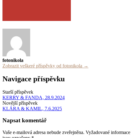
fotonikola
Zobrazit veškeré příspěvky od fotonikola →
Navigace příspěvku
Starší příspěvek
KERRY & FANDA, 28.9.2024
Novější příspěvek
KLÁRA & KAMIL, 7.6.2025
Napsat komentář
Vaše e-mailová adresa nebude zveřejněna.
Vyžadované informace
jsou označeny
*